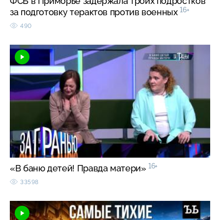
ФСБ в Приморье задержала троих подростков
16+
за подготовку терактов против военных
490
16+
«В баню детей! Правда матери»
33598