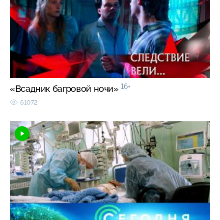
16+
«Всадник багровой ночи»
61072