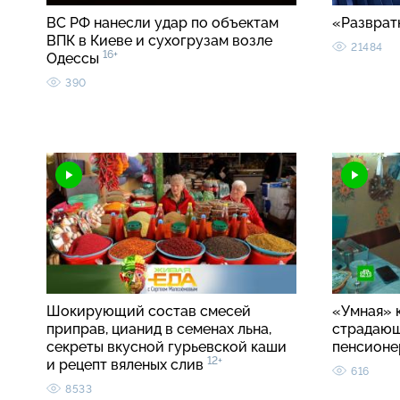
ВС РФ нанесли удар по объектам
«Разврат
ВПК в Киеве и сухогрузам возле
21484
16+
Одессы
390
Шокирующий состав смесей
«Умная» 
приправ, цианид в семенах льна,
страдаю
секреты вкусной гурьевской каши
пенсионе
12+
и рецепт вяленых слив
616
8533