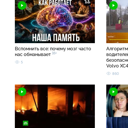
Вспомнить все: почему мозг часто
Алгоритм
16+
нас обманывает
водителе
безопасно
5
Volvo X
860