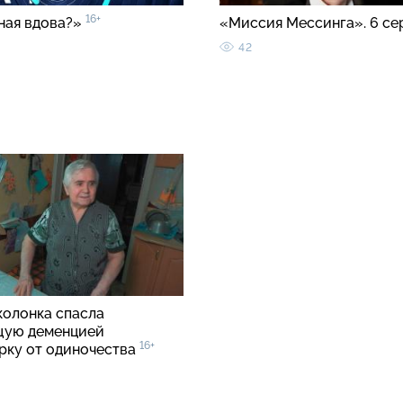
16+
ная вдова?»
«Миссия Мессинга». 6 с
42
колонка спасла
щую деменцией
16+
рку от одиночества