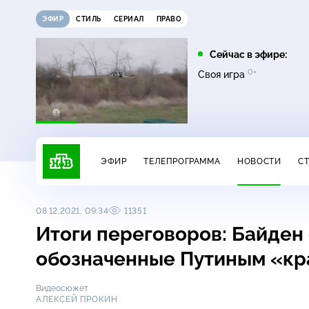
ЭФИР
СТИЛЬ
СЕРИАЛ
ПРАВО
08:00
09:00
Сейчас в эфире:
12+
0+
0+
Живая еда
Квартирный вопрос
Своя игра
ЭФИР
ТЕЛЕПРОГРАММА
НОВОСТИ
С
08.12.2021, 09:34
11351
Итоги переговоров: Байден
обозначенные Путиным «кр
Видеосюжет
АЛЕКСЕЙ ПРОКИН