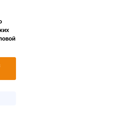
о
ких
ловой
с