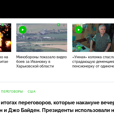
во на
Минобороны показало видео
«Умная» колонка спасл
Китае
боев за Ивановку в
страдающую деменцие
Харьковской области
пенсионерку от одиноч
ПЕРЕГОВОРЫ
США
 итогах переговоров, которые накануне веч
н и Джо Байден. Президенты использовали 