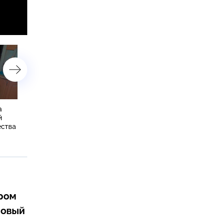
а
ВС РФ нанесли удар по
Президент Польши заяви
й
объектам ВПК в Киеве и
желании помочь Украине
ества
сухогрузам возле Одессы
«бить москаля»
ером
новый