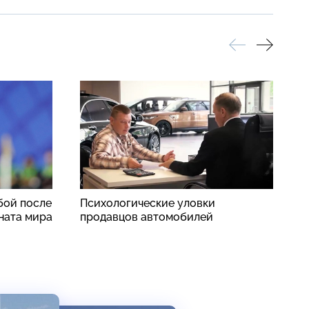
бой после
Психологические уловки
Н
ната мира
продавцов автомобилей
п
о