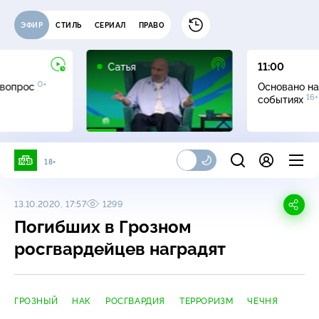
ЭФИР
СТИЛЬ
СЕРИАЛ
ПРАВО
16+
Сатья
11:00
0+
 вопрос
Основано на
16+
событиях
18+
13.10.2020, 17:57
1299
Погибших в Грозном
росгвардейцев наградят
ГРОЗНЫЙ
НАК
РОСГВАРДИЯ
ТЕРРОРИЗМ
ЧЕЧНЯ