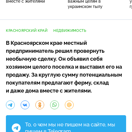
вместе с жителями
важным целям в
у
украинском тылу
г
КРАСНОЯРСКИЙ КРАЙ
НЕДВИЖИМОСТЬ
В Красноярском крае местный
предприниматель решил провернуть
необычную сделку. Он объявил себя
хозяином целого поселка и выставил его на
продажу. За круглую сумму потенциальным
покупателям предлагают ферму, склад
и даже дома вместе с жителями.
То, о чем мы не пишем на сайте, мы
пишем в Telegram