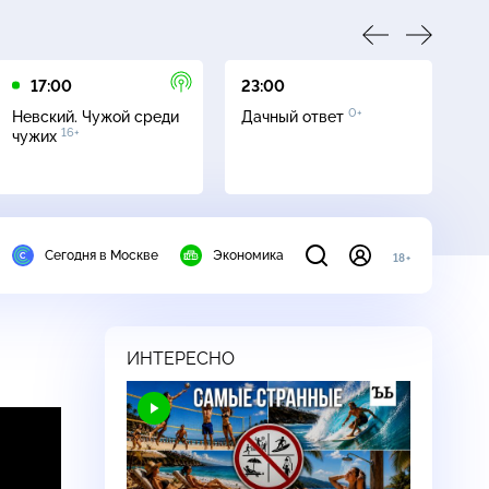
17:00
23:00
23
0+
Невский. Чужой среди
Дачный ответ
С
16+
чужих
Сегодня в Москве
Экономика
18+
ИНТЕРЕСНО