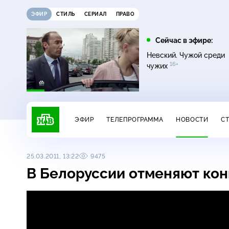
ЭФИР
СТИЛЬ
СЕРИАЛ
ПРАВО
12:00
13:00
Сейчас в эфире:
16+
Жди меня
Сегодня
Невский. Чужой среди
16+
чужих
ЭФИР
ТЕЛЕПРОГРАММА
НОВОСТИ
С
25.03.2011, 13:22
9475
В Белоруссии отменяют ко
В Белоруссии отменяют концерты