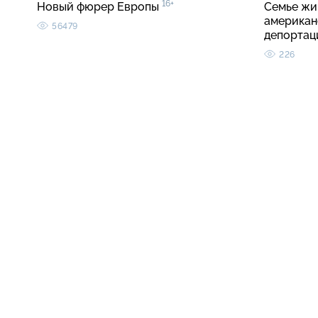
16+
Новый фюрер Европы
Семье жи
американ
56479
депортац
226