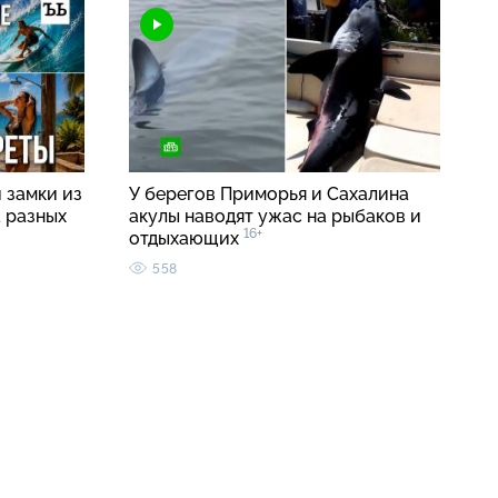
 замки из
У берегов Приморья и Сахалина
а разных
акулы наводят ужас на рыбаков и
16+
отдыхающих
558