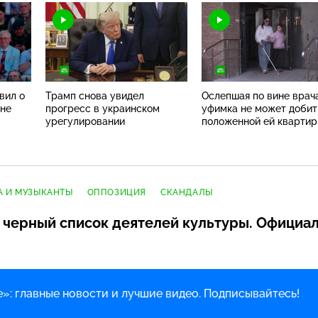
вил о
Трамп снова увидел
Ослепшая по вине врач
ине
прогресс в украинском
уфимка не может добит
урегулировании
положенной ей кварти
А И МУЗЫКАНТЫ
ОППОЗИЦИЯ
СКАНДАЛЫ
 черный список деятелей культуры. Официа
»: главные новости и лучшие видео. Подписывайтесь!