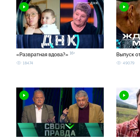
16+
«Развратная вдова?»
Выпуск о
18474
49079