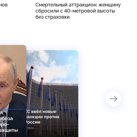
нов
Смертельный аттракцион: женщину
Н
сбросили с 40-метровой высоты
д
без страховки