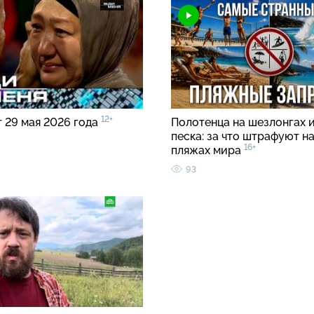
12+
т 29 мая 2026 года
Полотенца на шезлонгах и
песка: за что штрафуют н
16+
пляжах мира
93