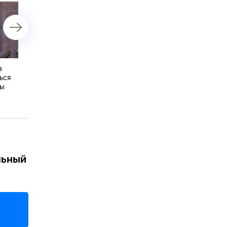
а
У берегов Приморья и
Минобороны РФ показал
ься
Сахалина акулы наводят
удары дронами по судам
ры
ужас на рыбаков и
грузами для ВСУ
отдыхающих
льный