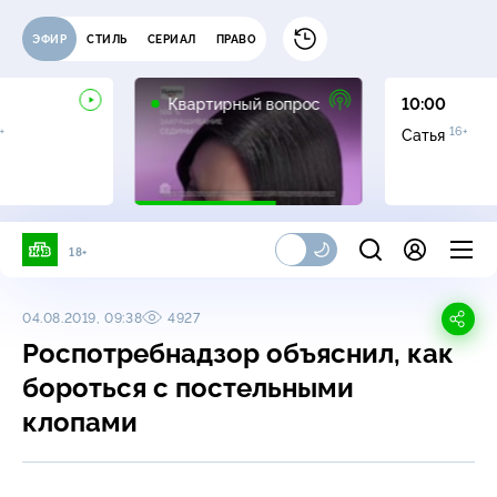
ЭФИР
СТИЛЬ
СЕРИАЛ
ПРАВО
0+
Квартирный вопрос
10:00
+
16+
Сатья
18+
04.08.2019, 09:38
4927
Роспотребнадзор объяснил, как
бороться с постельными
клопами