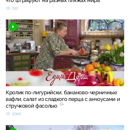
что штрафуют на разных пляжах мира
310
Кролик по-лигурийски, бананово-черничные
вафли, салат из сладкого перца с анчоусами и
0+
стручковой фасолью
3060