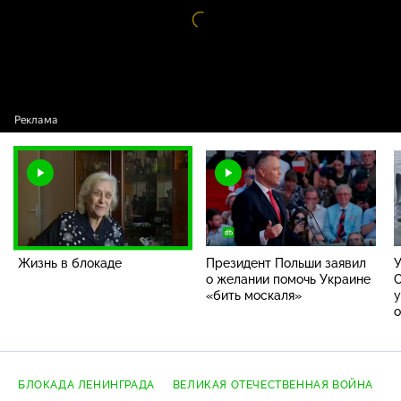
Видео
This
проигрыватель
is
загружается.
a
modal
Невозможно загрузить видео из-за сетевого или серверного сбоя
window.
либо формат не поддерживается.
Жизнь в блокаде
Президент Польши заявил
У
о желании помочь Украине
С
«бить москаля»
у
БЛОКАДА ЛЕНИНГРАДА
ВЕЛИКАЯ ОТЕЧЕСТВЕННАЯ ВОЙНА