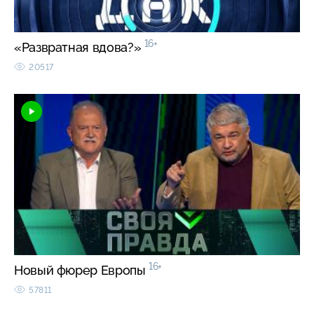
16+
«Развратная вдова?»
20517
16+
Новый фюрер Европы
57811