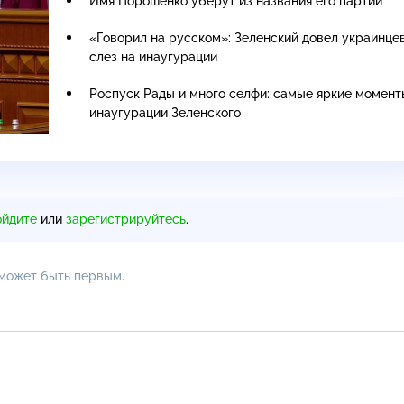
Имя Порошенко уберут из названия его партии
«Говорил на русском»: Зеленский довел украинце
слез на инаугурации
Роспуск Рады и много селфи: самые яркие момент
инаугурации Зеленского
ойдите
или
зарегистрируйтесь
.
 может быть первым.