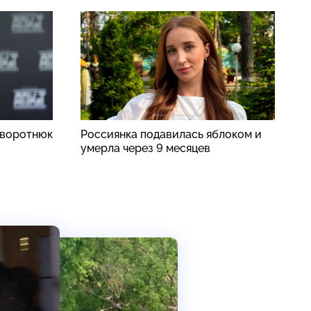
аворотнюк
Россиянка подавилась яблоком и
П
умерла через 9 месяцев
п