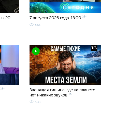
16+
ны 20
7 августа 2026 года. 13:00
464
16+
»
Звенящая тишина: где на планете
16+
нет никаких звуков
533