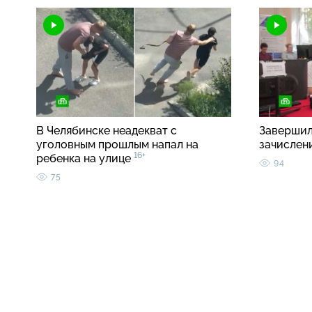
В Челябинске неадекват с
Завершил
уголовным прошлым напал на
зачислен
16+
ребенка на улице
94
75