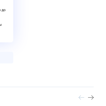
в до
ы