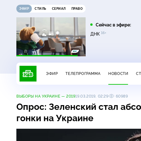
ЭФИР
СТИЛЬ
СЕРИАЛ
ПРАВО
07:00
07:35
Сейчас в эфире:
6+
16+
16+
Сегодня
Лесник. Своя земля
ДНК
ЭФИР
ТЕЛЕПРОГРАММА
НОВОСТИ
С
ВЫБОРЫ НА УКРАИНЕ — 2019
19.03.2019, 02:29
60989
Опрос: Зеленский стал аб
гонки на Украине