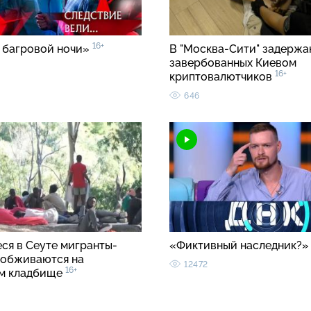
16+
 багровой ночи»
В "Москва-Сити" задержа
завербованных Киевом
16+
криптовалютчиков
646
ся в Сеуте мигранты-
«Фиктивный наследник?
 обживаются на
12472
16+
м кладбище