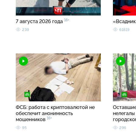
16+
7 августа 2026 года
«Всадник
239
61819
ФСБ: работа с криптовалютой не
Оставшие
обеспечит анонимность
нелегалы
16+
мошенников
городско
95
296