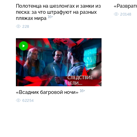
Полотенца на шезлонгах и замки из
«Разврат
песка: за что штрафуют на разных
20148
16+
пляжах мира
228
16+
«Всадник багровой ночи»
62254