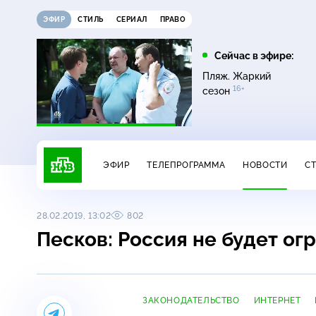
ЭФИР
СТИЛЬ
СЕРИАЛ
ПРАВО
16:00
17:00
Сейчас в эфире:
ди
Сегодня
Невский. Чужой среди
Пляж. Жаркий
16+
чужих
16+
сезон
ЭФИР
ТЕЛЕПРОГРАММА
НОВОСТИ
С
28.02.2019, 13:02
802
Песков: Россия не будет ог
ЗАКОНОДАТЕЛЬСТВО
ИНТЕРНЕТ