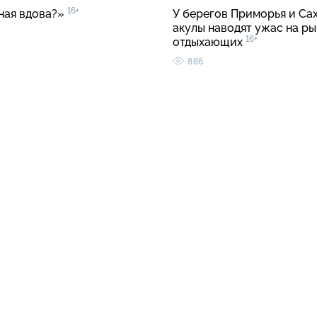
16+
ная вдова?»
У берегов Приморья и Са
акулы наводят ужас на ры
16+
отдыхающих
886