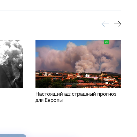
Настоящий ад: страшный прогноз
П
для Европы
п