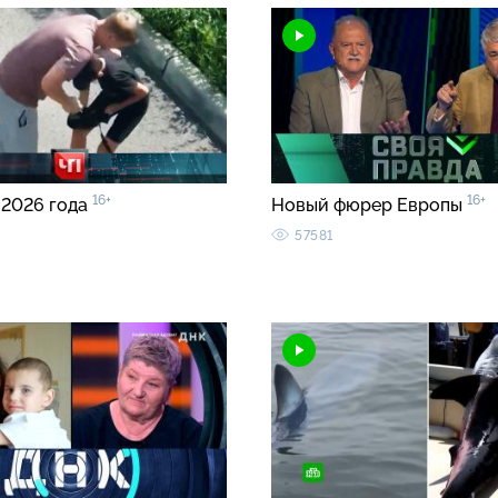
16+
16+
 2026 года
Новый фюрер Европы
57581