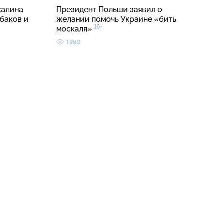
халина
Президент Польши заявил о
баков и
желании помочь Украине «бить
16+
москаля»
1990