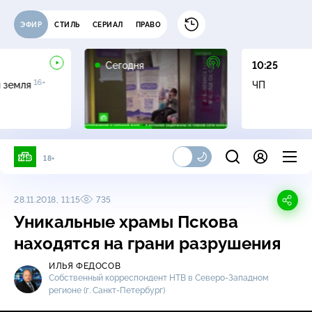
ЭФИР
СТИЛЬ
СЕРИАЛ
ПРАВО
Сегодня
10:25
16+
я земля
ЧП
18+
28.11.2018, 11:15
735
Уникальные храмы Пскова
находятся на грани разрушения
ИЛЬЯ ФЕДОСОВ
Собственный корреспондент НТВ в
Северо-Западном
регионе
(г. Санкт-Петербург
)