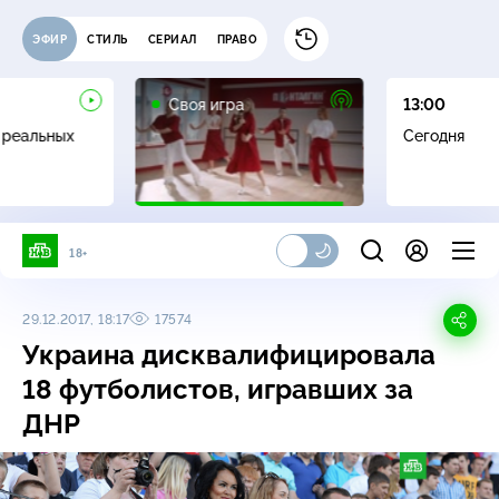
ЭФИР
СТИЛЬ
СЕРИАЛ
ПРАВО
0+
Своя игра
13:00
 реальных
Сегодня
18+
29.12.2017, 18:17
17574
Украина дисквалифицировала
18 футболистов, игравших за
ДНР