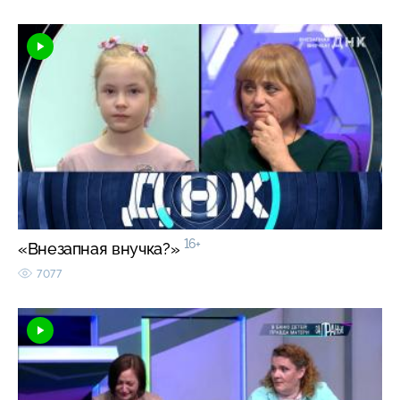
16+
«Внезапная внучка?»
7077