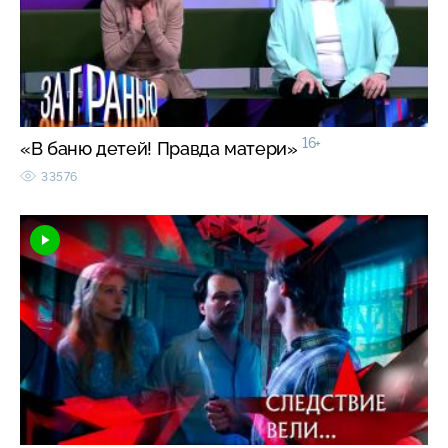
16+
«В баню детей! Правда матери»
33576