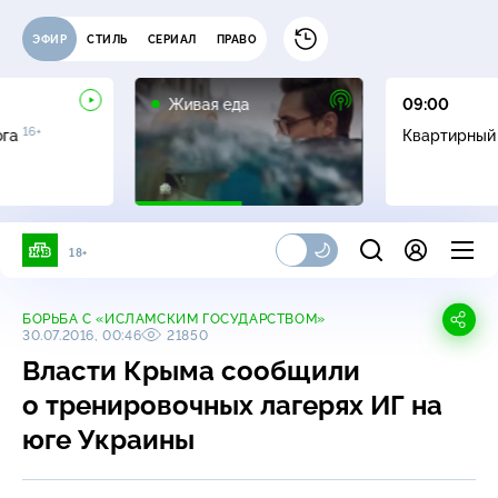
ЭФИР
СТИЛЬ
СЕРИАЛ
ПРАВО
12+
Живая еда
09:00
16+
ога
Квартирный
18+
БОРЬБА С «ИСЛАМСКИМ ГОСУДАРСТВОМ»
30.07.2016, 00:46
21850
Власти Крыма сообщили
о тренировочных лагерях ИГ на
юге Украины