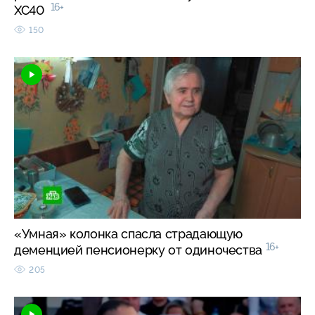
16+
XC40
150
«Умная» колонка спасла страдающую
16+
деменцией пенсионерку от одиночества
205