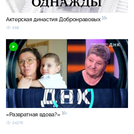
16+
Актерская династия Добронравовых
568
16+
«Развратная вдова?»
24276