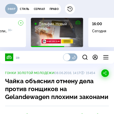
ЭФИР
СТИЛЬ
СЕРИАЛ
ПРАВО
16+
Дельфин. Новый
16:00
сезон
16+
ели…
Сегодня
18+
ГОНКИ ЗОЛОТОЙ МОЛОДЕЖИ
08.06.2016, 14:17
15454
Чайка объяснил отмену дела
против гонщиков на
Gelandewagen плохими законами