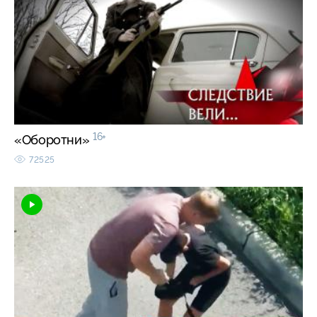
16+
«Оборотни»
72525