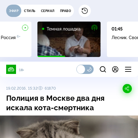
ЭФИР
СТИЛЬ
СЕРИАЛ
ПРАВО
16+
Темная лошадка
01:45
6+
 Россия
Лесник. Сво
18+
19.02.2016, 15:32
61870
Полиция в Москве два дня
искала
кота-смертника