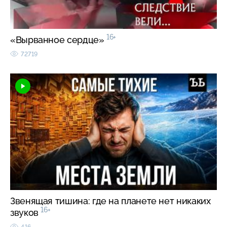
16+
«Вырванное сердце»
72719
Звенящая тишина: где на планете нет никаких
16+
звуков
416