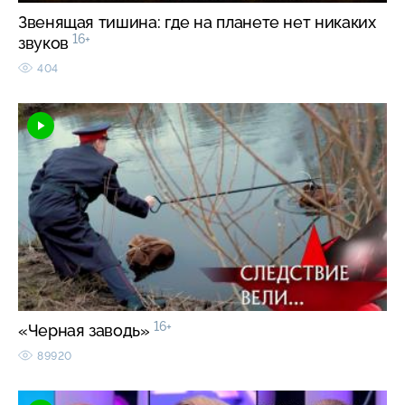
Звенящая тишина: где на планете нет никаких
16+
звуков
404
16+
«Черная заводь»
89920