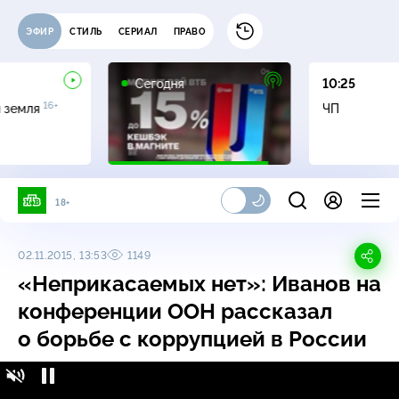
ЭФИР
СТИЛЬ
СЕРИАЛ
ПРАВО
Сегодня
10:25
16+
я земля
ЧП
18+
02.11.2015, 13:53
1149
«Неприкасаемых нет»: Иванов на
конференции ООН рассказал
о борьбе с коррупцией в России
«Неприкасаемых нет»: Иванов на конференции