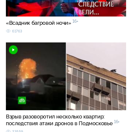
16+
«Всадник багровой ночи»
61763
Взрыв разоворотил несколько квартир:
16+
последствия атаки дронов в Подмосковье
23559