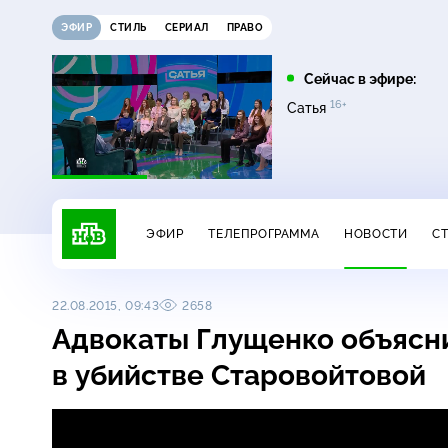
ЭФИР
СТИЛЬ
СЕРИАЛ
ПРАВО
07:00
07:20
Сейчас в эфире:
16+
16+
Сегодня
Главная дорога
Сатья
ЭФИР
ТЕЛЕПРОГРАММА
НОВОСТИ
С
22.08.2015, 09:43
2658
Адвокаты Глущенко объясн
в убийстве Старовойтовой