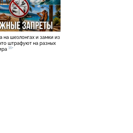
 на шезлонгах и замки из
 что штрафуют на разных
16+
ира