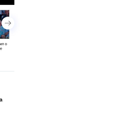
ил о
У берегов Приморья и
Минобороны РФ показал
не
Сахалина акулы наводят
удары дронами по судам
ужас на рыбаков и
грузами для ВСУ
отдыхающих
а