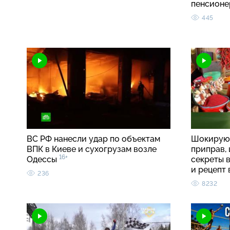
пенсионе
445
ВС РФ нанесли удар по объектам
Шокирую
ВПК в Киеве и сухогрузам возле
приправ, 
16+
Одессы
секреты 
и рецепт
236
8232