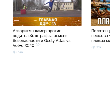
Алгоритмы камер против
Полотенца
водителей, штраф за ремень
песка: за
безопасности и Geely Atlas vs
пляжах м
16+
Volvo XC40
317
597