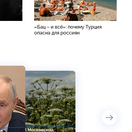
«Бац – и всё»: почему Турция
В
опасна для россиян
п