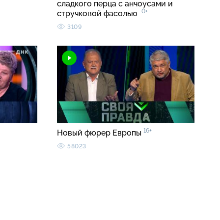
сладкого перца с анчоусами и
0+
стручковой фасолью
3109
16+
Новый фюрер Европы
58023