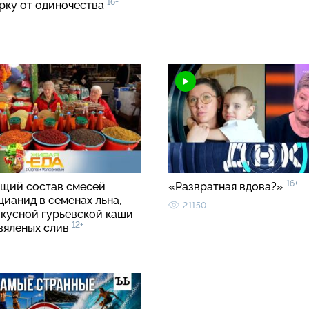
16+
рку от одиночества
16+
щий состав смесей
«Развратная вдова?»
цианид в семенах льна,
21150
вкусной гурьевской каши
12+
 вяленых слив