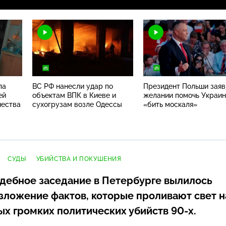
ла
ВС РФ нанесли удар по
Президент Польши заяв
ей
объектам ВПК в Киеве и
желании помочь Украи
чества
сухогрузам возле Одессы
«бить москаля»
СУДЫ
УБИЙСТВА И ПОКУШЕНИЯ
удебное заседание в Петербурге вылилось
изложение фактов, которые проливают свет н
мых громких политических убийств
90-х
.