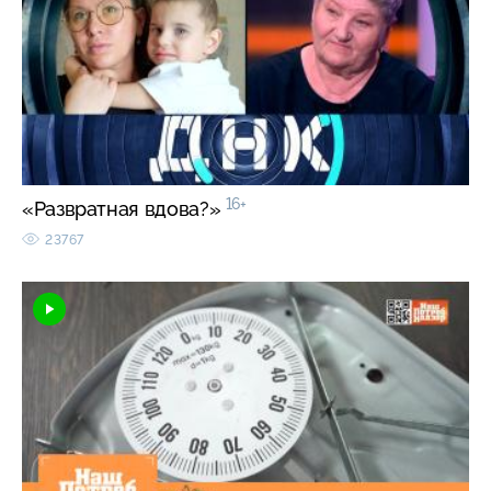
16+
«Развратная вдова?»
23767