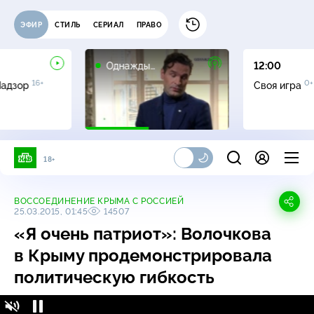
ЭФИР
СТИЛЬ
СЕРИАЛ
ПРАВО
16+
Однажды…
12:00
16+
0+
Надзор
Своя игра
18+
ВОССОЕДИНЕНИЕ КРЫМА С РОССИЕЙ
25.03.2015, 01:45
14507
«Я очень патриот»: Волочкова
в Крыму продемонстрировала
политическую гибкость