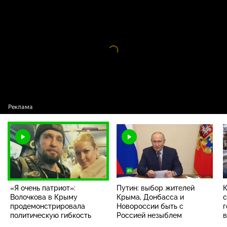
«Я очень патриот»: Волочкова в Крыму
продемонстрировала политическую гибкость
Видео
проигрыватель
загружается.
«Я очень патриот»:
Путин: выбор жителей
К
Волочкова в Крыму
Крыма, Донбасса и
с
продемонстрировала
Новороссии быть с
г
политическую гибкость
Россией незыблем
в