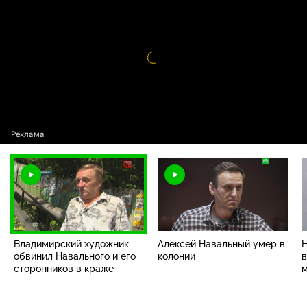
его сторонников в краже
Видео
проигрыватель
загружается.
Владимирский художник
Алексей Навальный умер в
Н
обвинил Навального и его
колонии
в
сторонников в краже