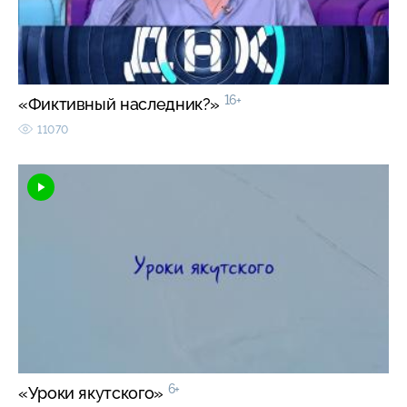
16+
«Фиктивный наследник?»
11070
6+
«Уроки якутского»