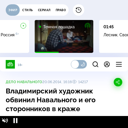
ЭФИР
СТИЛЬ
СЕРИАЛ
ПРАВО
16+
Темная лошадка
01:45
6+
 Россия
Лесник. Сво
18+
ДЕЛО НАВАЛЬНОГО
20.06.2014, 16:16
14217
Владимирский художник
обвинил Навального и его
сторонников в краже
Владимирский художник обвинил Навального и