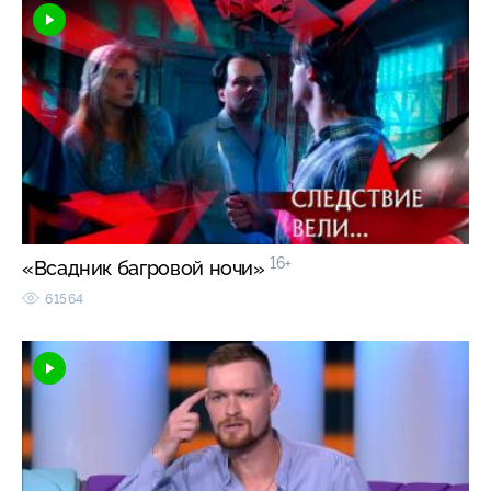
16+
«Всадник багровой ночи»
61564