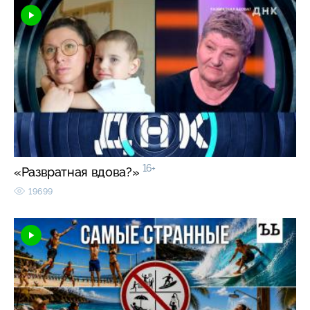
16+
«Развратная вдова?»
19699