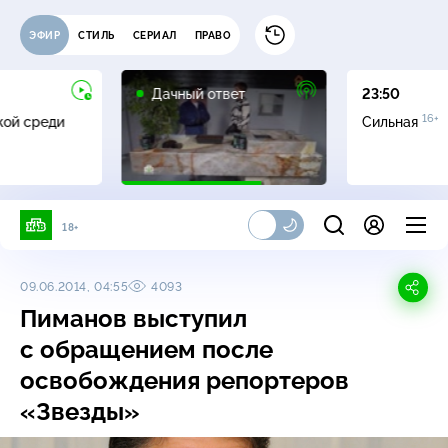
ЭФИР
СТИЛЬ
СЕРИАЛ
ПРАВО
0+
Дачный ответ
23:50
16+
жой среди
Сильная
18+
09.06.2014, 04:55
4093
Пиманов выступил
с обращением после
освобождения репортеров
«Звезды»