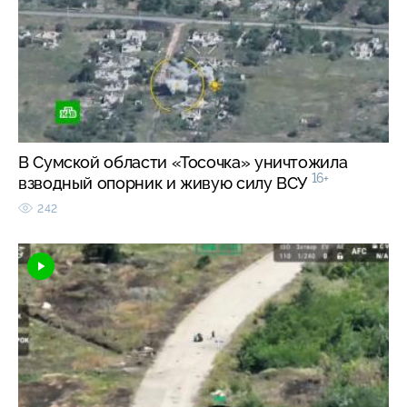
В Сумской области «Тосочка» уничтожила
16+
взводный опорник и живую силу ВСУ
242