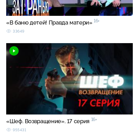
16+
«В баню детей! Правда матери»
33649
16+
«Шеф. Возвращение». 17 серия
955431