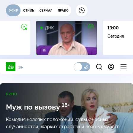
ЭФИР
СТИЛЬ
СЕРИАЛ
ПРАВО
16+
ДНК
13:00
Сегодня
18+
КИНО
16+
Муж по вызову
Комедия нелепых положений, судьбоносных
случайностей, жарких страстей и нежных чувств