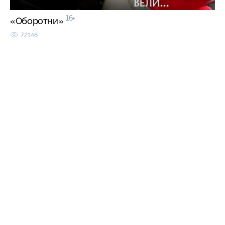
16+
«Оборотни»
72146