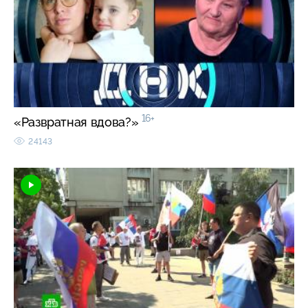
16+
«Развратная вдова?»
24143