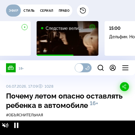
ЭФИР
СТИЛЬ
СЕРИАЛ
ПРАВО
16+
Следствие вели…
15:00
Дельфин. Н
18+
06.07.2026, 17:09
1028
Почему летом опасно оставлять
16+
ребенка в автомобиле
#ОБЪЯСНИТЕЛЬНАЯ
Почему летом опасно оставлять ребенка
16+