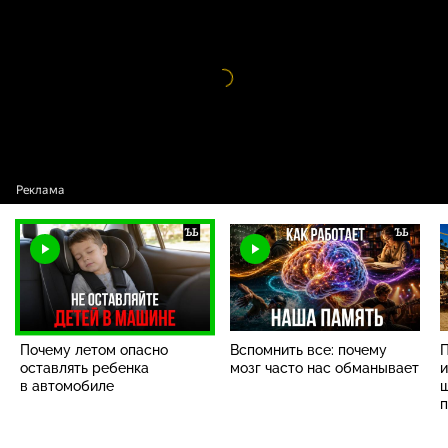
в автомобиле
Видео
проигрыватель
загружается.
Почему летом опасно
Вспомнить все: почему
П
оставлять ребенка
мозг часто нас обманывает
и
в автомобиле
ш
п