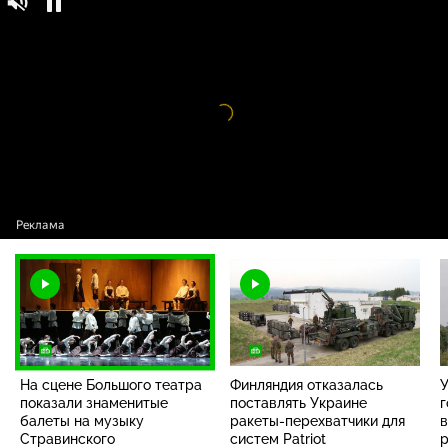
На сцене Большого театра показали
16+
знаменитые балеты на музыку
Стравинского
Видео
проигрыватель
загружается.
На сцене Большого театра
Финляндия отказалась
показали знаменитые
поставлять Украине
г
балеты на музыку
ракеты-перехватчики для
Стравинского
систем Patriot