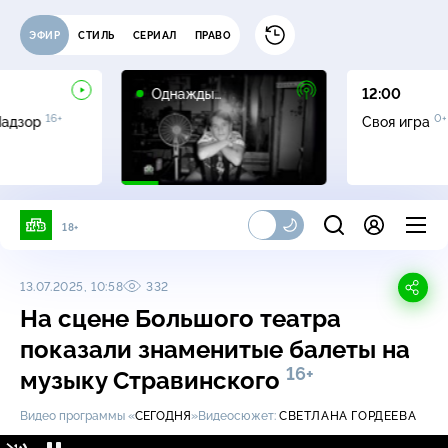
ЭФИР
СТИЛЬ
СЕРИАЛ
ПРАВО
16+
Однажды…
12:00
16+
0+
Надзор
Своя игра
18+
13.07.2025, 10:58
332
На сцене Большого театра
показали знаменитые балеты на
16+
музыку Стравинского
Видео программы «
СЕГОДНЯ
»
Видеосюжет:
СВЕТЛАНА ГОРДЕЕВА