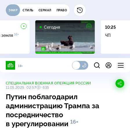
ЭФИР
СТИЛЬ
СЕРИАЛ
ПРАВО
Сегодня
10:25
16+
я земля
ЧП
18+
СПЕЦИАЛЬНАЯ ВОЕННАЯ ОПЕРАЦИЯ РОССИИ
11.05.2025, 02:57
635
Путин поблагодарил
администрацию Трампа за
посредничество
16+
в урегулировании