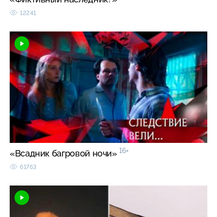
12241
16+
«Всадник багровой ночи»
61763