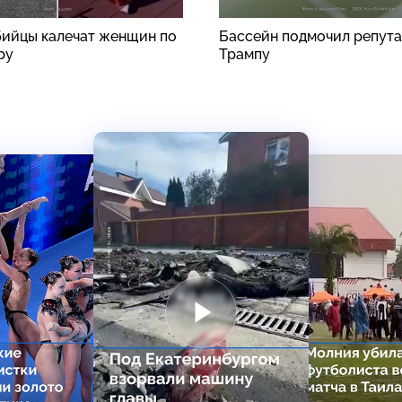
ийцы калечат женщин по
Бассейн подмочил репут
ру
Трампу