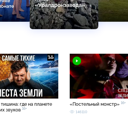
16+
тишина: где на планете
«Постельный монстр»
16+
ких звуков
146110