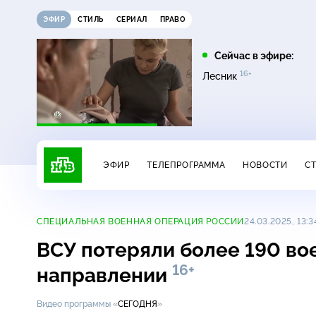
ЭФИР
СТИЛЬ
СЕРИАЛ
ПРАВО
22:30
01:45
Сейчас в эфире:
16+
16+
16+
16+
Темная лошадка
Лесник
Лесник
ЭФИР
ТЕЛЕПРОГРАММА
НОВОСТИ
С
СПЕЦИАЛЬНАЯ ВОЕННАЯ ОПЕРАЦИЯ РОССИИ
24.03.2025, 13:3
ВСУ потеряли более 190 во
16+
направлении
Видео программы «
СЕГОДНЯ
»