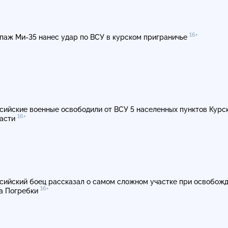
16+
ипаж
Ми-35
нанес удар по ВСУ в курском приграничье
сийские военные освободили от ВСУ 5 населенных пунктов Курс
16+
асти
сийский боец рассказал о самом сложном участке при освобож
16+
а Погребки