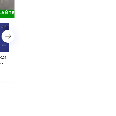
астройки
года
СК: жертвами вторжения
В России подводят итоги
рд
ВСУ в Курскую область
массированных ударов
стали 640 мирных жителей
возмездия по целям на
Украине