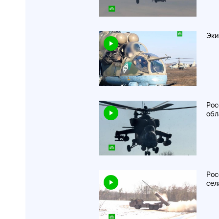
Эк
Рос
обл
Рос
сел