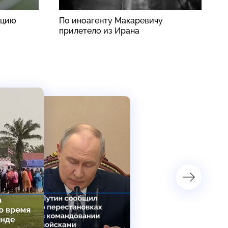
ацию
По иноагенту Макаревичу
Р
прилетело из Ирана
у