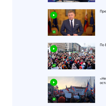
Пре
По 
«Не
ост