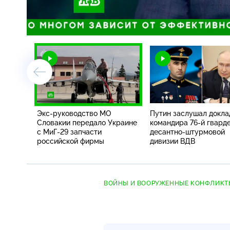
/
Экс-руководство
МО
Путин заслушал докла
Словакии передало Украине
командира
76-й
гвард
с
МиГ-29
запчасти
десантно-штурмовой
российской фирмы
дивизии ВДВ
ВОЙНЫ И ВООРУЖЕННЫЕ КОНФЛИКТ