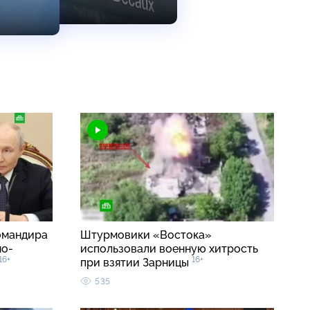
омандира
Штурмовики «Востока»
но-
использовали военную хитрость
16+
16+
при взятии Зарницы
535