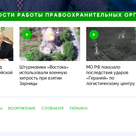
Загрузка
:
87.34%
Н
д
Штурмовики «Востока»
МО РФ показало
ейской
использовали военную
последствия ударов
хитрость при взятии
«Гераней» по
Зарницы
логистическому центру
Броварах
Ы
ВООРУЖЕНИЕ
СЛОВАКИЯ
УКРАИНА