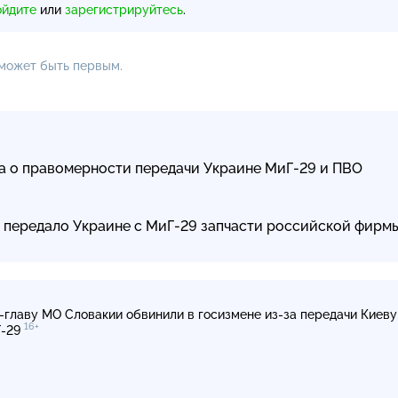
ойдите
или
зарегистрируйтесь
.
 может быть первым.
а о правомерности передачи Украине МиГ-29 и ПВО
 передало Украине с МиГ-29 запчасти российской фирм
-главу
МО Словакии обвинили в госизмене
из-за
передачи Киеву
16+
-29