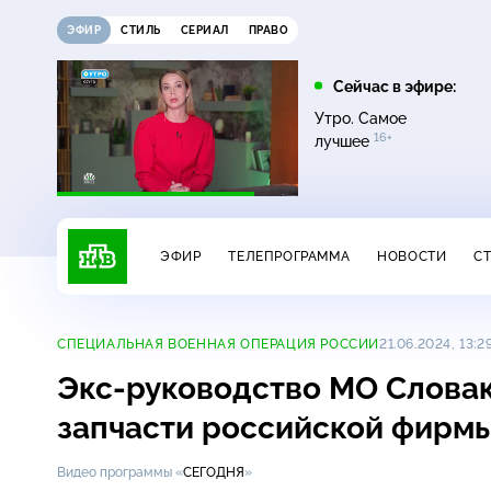
ЭФИР
СТИЛЬ
СЕРИАЛ
ПРАВО
21:15
21:30
Сейчас в эфире:
6+
ди
Сегодня
Неизвестная Россия
Утро. Самое
16+
лучшее
ЭФИР
ТЕЛЕПРОГРАММА
НОВОСТИ
С
СПЕЦИАЛЬНАЯ ВОЕННАЯ ОПЕРАЦИЯ РОССИИ
21.06.2024, 13:2
Экс-руководство
МО Словак
запчасти российской фирм
Видео программы «
СЕГОДНЯ
»