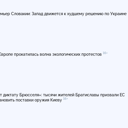
мьер Словакии: Запад движется к худшему решению по Украине
16+
Европе прокатилась волна экологических протестов
т диктату Брюсселя»: тысячи жителей Братиславы призвали ЕС
16+
ановить поставки оружия Киеву