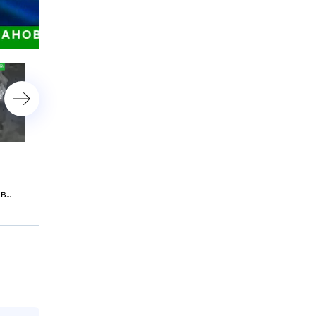
астройки
Украинскую подстанцию и
В Москве запустили
локомотив с военными
онлайн-консультации
дл
грузами подбили
участников СВО и их ро
 в
«Геранями»