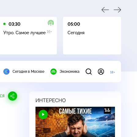
03:30
05:00
05
16+
Утро. Самое лучшее
Сегодня
Ле
Сегодня в Москве
Экономика
18+
СЯ
ИНТЕРЕСНО