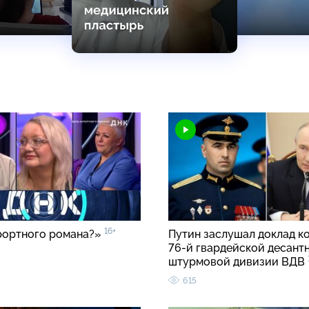
16+
рортного романа?»
Путин заслушал доклад к
76-й гвардейской десант
штурмовой дивизии ВДВ
615