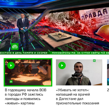
Загрузка
:
41.91%
/
Наст
В годовщину начала ВОВ
«Убивать не хотел»:
2
в городах РФ зажглись
напавший на врачей
лампады и появились
в Дагестане дал
«живые» картины
признательные показания