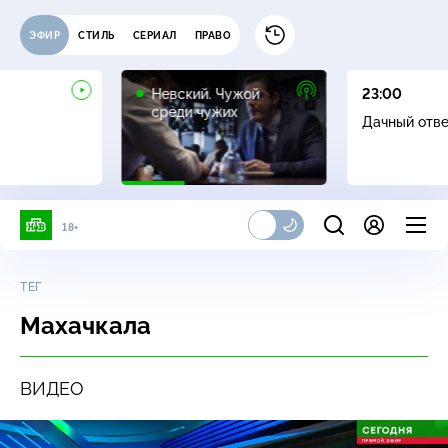
ЭФИР
СТИЛЬ
СЕРИАЛ
ПРАВО
16+
Невский. Чужой
23:00
среди чужих
Дачный отв
18+
ТЕГ
Махачкала
ВИДЕО