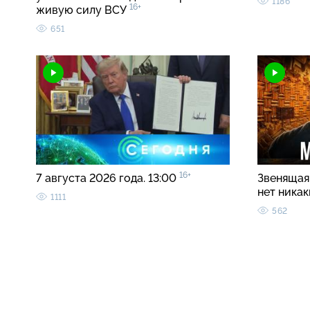
1186
16+
живую силу ВСУ
651
16+
7 августа 2026 года. 13:00
Звенящая 
нет ника
1111
562