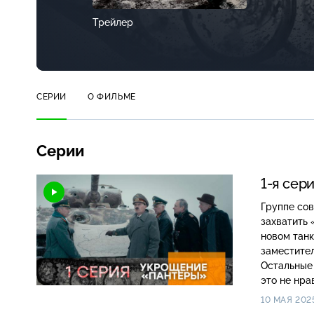
Трейлер
СЕРИИ
О ФИЛЬМЕ
Серии
1-я сер
Группе сов
захватить
новом танк
заместител
Остальные 
это не нра
10 МАЯ 202