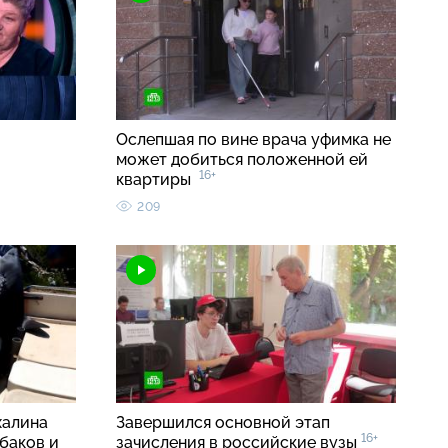
Ослепшая по вине врача уфимка не
может добиться положенной ей
16+
квартиры
209
халина
Завершился основной этап
16+
баков и
зачисления в российские вузы