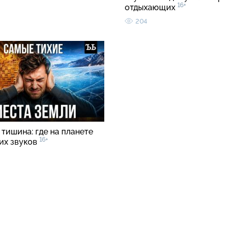
16+
отдыхающих
204
тишина: где на планете
16+
ких звуков