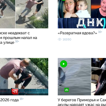
16+
ске неадекват с
«Развратная вдова?»
м прошлым напал на
16350
16+
на улице
16+
 2026 года
У берегов Приморья и Са
акулы наводят ужас на ры