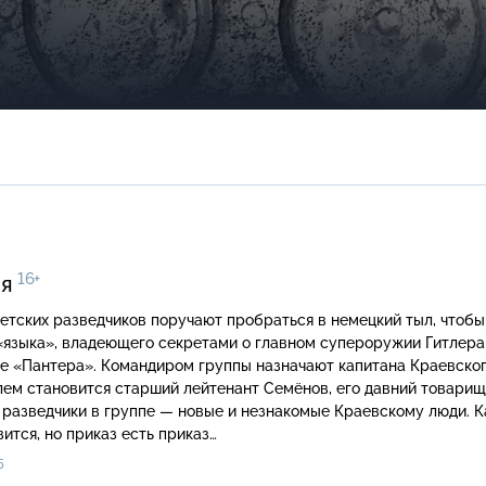
16+
ия
етских разведчиков поручают пробраться в немецкий тыл, чтобы
 «языка», владеющего секретами о главном супероружии Гитлер
е «Пантера». Командиром группы назначают капитана Краевского
ем становится старший лейтенант Семёнов, его давний товарищ
разведчики в группе — новые и незнакомые Краевскому люди. К
вится, но приказ есть приказ…
5