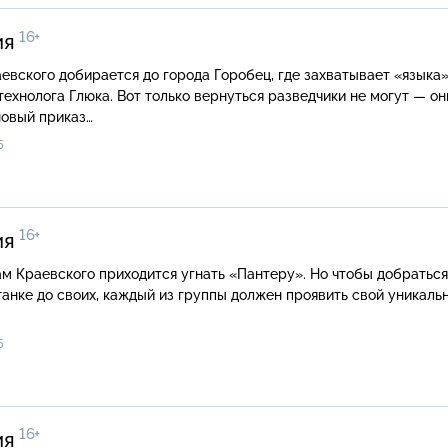
16+
ия
евского добирается до города Горобец, где захватывает «языка
ехнолога Глюка. Вот только вернуться разведчики не могут — он
новый приказ…
5
16+
ия
м Краевского приходится угнать «Пантеру». Но чтобы добраться
анке до своих, каждый из группы должен проявить свой уникаль
5
16+
ия