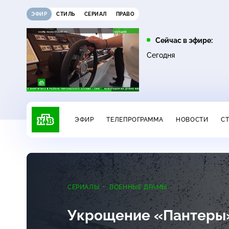
ЭФИР
СТИЛЬ
СЕРИАЛ
ПРАВО
10:00
10:25
Сейчас в эфире:
6+
Сегодня
ЧП
Сегодня
ЭФИР
ТЕЛЕПРОГРАММА
НОВОСТИ
С
СЕРИАЛЫ
ВОЕННЫЕ ДРАМЫ
Укрощение «Пантер