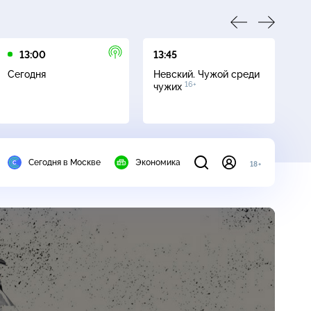
13:00
13:45
16
Сегодня
Невский. Чужой среди
Се
16+
чужих
Сегодня в Москве
Экономика
18+