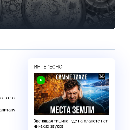
ИНТЕРЕСНО
а —
, а его
.
апитану
Звенящая тишина: где на планете нет
никаких звуков