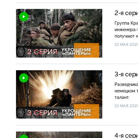
2-я сер
Группа Кра
инженера-т
получают 
10 МАЯ 202
3-я сер
Разведчика
немецком т
талант.
10 МАЯ 202
4-я сер