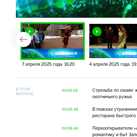
Загрузка
:
5.27%
/
9:20
7 апреля 2025 года. 16:20
4 апреля 2025 года. 19
В ЭТОМ
Стрельба по своим: 
00:01:05
ВЫПУСКЕ:
охотничьего ружья.
В поисках утраченно
00:05:58
ресторана быстрого 
Первооткрыватели «А
00:06:49
романтику и быт Зап