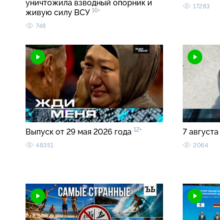
уничтожила взводный опорник и
17283
16+
живую силу ВСУ
748
12+
Выпуск от 29 мая 2026 года
7 августа
48351
2064