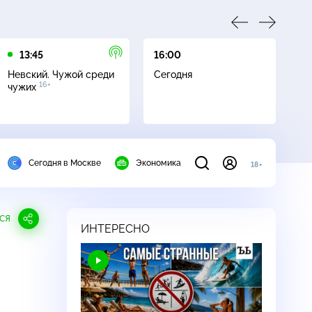
13:45
16:00
17
Невский. Чужой среди
Сегодня
Не
16+
чужих
ч
Сегодня в Москве
Экономика
18+
СЯ
ИНТЕРЕСНО