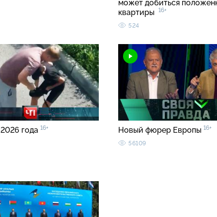
может добиться положен
16+
квартиры
524
16+
16+
 2026 года
Новый фюрер Европы
56109