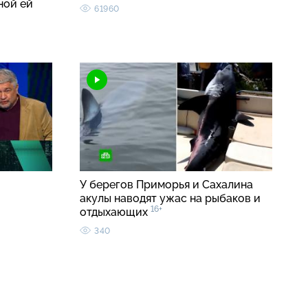
ной ей
61960
У берегов Приморья и Сахалина
акулы наводят ужас на рыбаков и
16+
отдыхающих
340