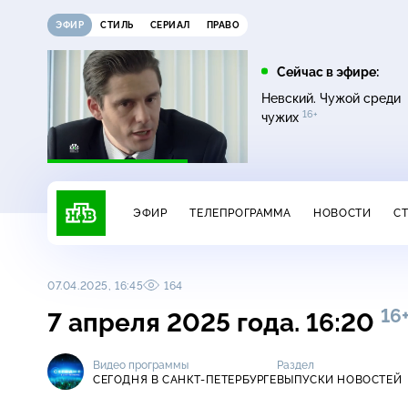
ЭФИР
СТИЛЬ
СЕРИАЛ
ПРАВО
10:25
11:00
Сейчас в эфире:
16+
ЧП
ДНК
Невский. Чужой среди
16+
чужих
ЭФИР
ТЕЛЕПРОГРАММА
НОВОСТИ
С
07.04.2025, 16:45
164
16
7 апреля 2025 года. 16:20
Видео программы
Раздел
СЕГОДНЯ В САНКТ-ПЕТЕРБУРГЕ
ВЫПУСКИ НОВОСТЕЙ