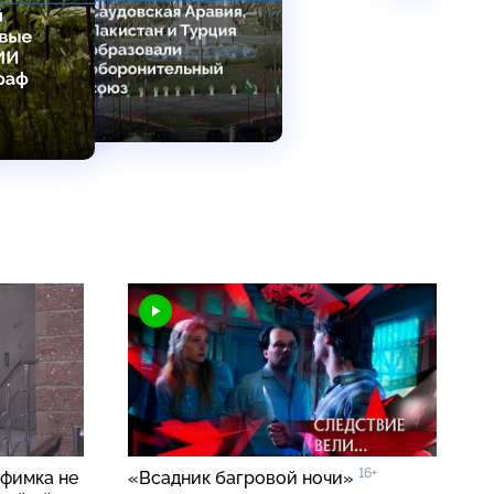
16+
уфимка не
«Всадник багровой ночи»