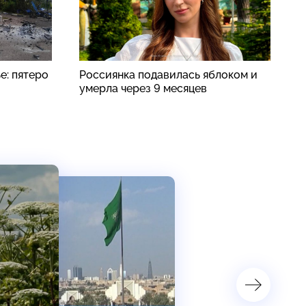
е: пятеро
Россиянка подавилась яблоком и
«
умерла через 9 месяцев
о