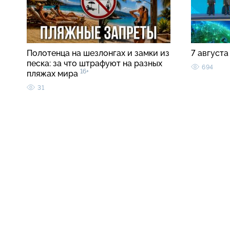
Полотенца на шезлонгах и замки из
7 августа
песка: за что штрафуют на разных
694
16+
пляжах мира
31