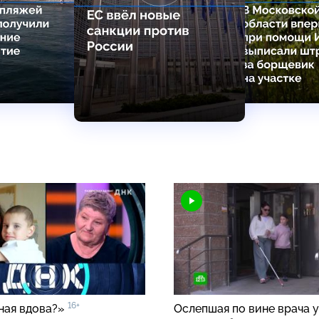
16+
ная вдова?»
Ослепшая по вине врача 