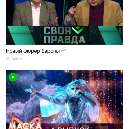
16+
Новый фюрер Европы
58661