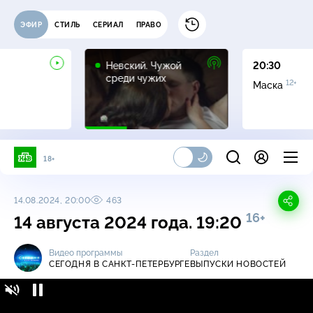
ЭФИР
СТИЛЬ
СЕРИАЛ
ПРАВО
16+
Невский. Чужой
20:30
среди чужих
12+
Маска
18+
14.08.2024, 20:00
463
16+
14 августа 2024 года. 19:20
Видео программы
Раздел
СЕГОДНЯ В САНКТ-ПЕТЕРБУРГЕ
ВЫПУСКИ НОВОСТЕЙ
Сегодня в Санкт-Петербурге / Выпуски
16+