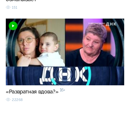
151
16+
«Развратная вдова?»
22268