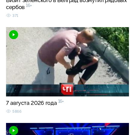
Визит Зеленского в Белград возмутил рядовых
16+
сербов
371
16+
7 августа 2026 года
5866