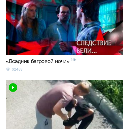
16+
«Всадник багровой ночи»
62483