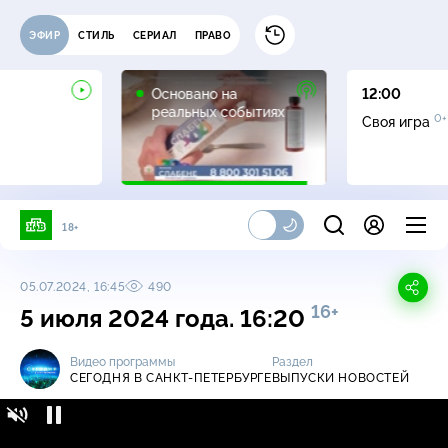
ЭФИР
СТИЛЬ
СЕРИАЛ
ПРАВО
16+
Основано на
12:00
реальных событиях
0+
Своя игра
18+
05.07.2024, 16:45
490
16+
5 июля 2024 года. 16:20
Видео программы
Раздел
СЕГОДНЯ В САНКТ-ПЕТЕРБУРГЕ
ВЫПУСКИ НОВОСТЕЙ
Сегодня в Санкт-Петербурге / Выпуски
16+