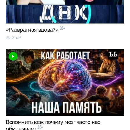
16+
«Развратная вдова?»
21415
Вспомнить все: почему мозг часто нас
16+
обманывает