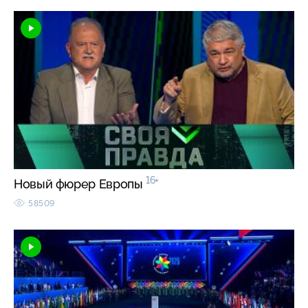
16+
Новый фюрер Европы
58509