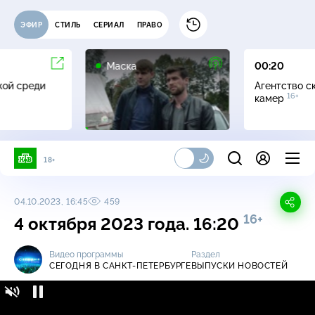
ЭФИР
СТИЛЬ
СЕРИАЛ
ПРАВО
12+
Маска
00:20
жой среди
Агентство с
16+
камер
18+
04.10.2023, 16:45
459
16+
4 октября 2023 года. 16:20
Видео программы
Раздел
СЕГОДНЯ В САНКТ-ПЕТЕРБУРГЕ
ВЫПУСКИ НОВОСТЕЙ
Сегодня в Санкт-Петербурге / Выпуски
16+