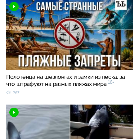
Полотенца на шезлонгах и замки из песка: за
16+
что штрафуют на разных пляжах мира
267