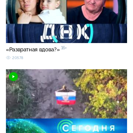
16+
«Развратная вдова?»
20578