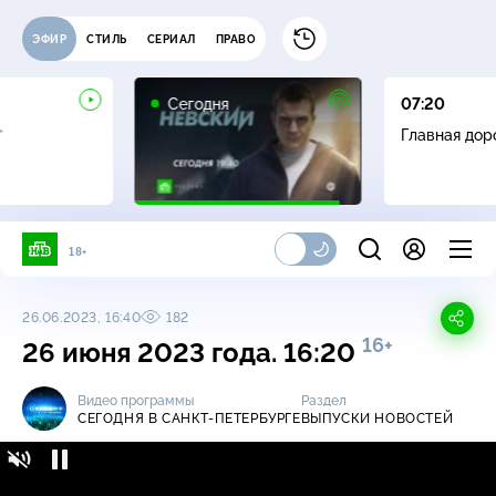
ЭФИР
СТИЛЬ
СЕРИАЛ
ПРАВО
Сегодня
07:20
+
Главная дор
18+
26.06.2023, 16:40
182
16+
26 июня 2023 года. 16:20
Видео программы
Раздел
СЕГОДНЯ В САНКТ-ПЕТЕРБУРГЕ
ВЫПУСКИ НОВОСТЕЙ
Сегодня в Санкт-Петербурге / Выпуски
16+