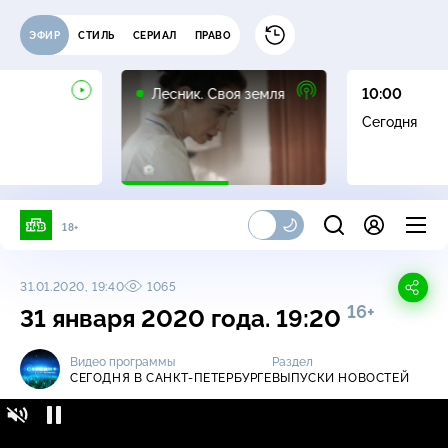
ЭФИР
СТИЛЬ
СЕРИАЛ
ПРАВО
16+
Лесник. Своя земля
10:00
Сегодня
18+
31.01.2020, 19:40
1065
16+
31 января 2020 года. 19:20
Видео программы
Раздел
СЕГОДНЯ В САНКТ-ПЕТЕРБУРГЕ
ВЫПУСКИ НОВОСТЕЙ
Сегодня в Санкт-Петербурге / Выпуски
16+