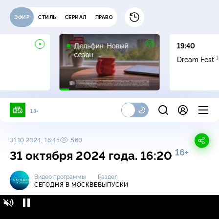
ЭФИР
СТИЛЬ
СЕРИАЛ
ПРАВО
16+
Дельфин. Новый
19:40
сезон
1
Dream Fest
18+
31.10.2024, 16:45
560
16+
31 октября 2024 года. 16:20
Видео программы
Раздел
СЕГОДНЯ В МОСКВЕ
ВЫПУСКИ
Сегодня в Москве / Выпуски / 31 октября
16+