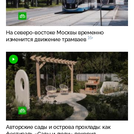
На
северо-востоке
Москвы временно
16+
изменится движение трамваев
Авторские сады и острова прохлады: как
фестиваль «Сады и люди» покорил