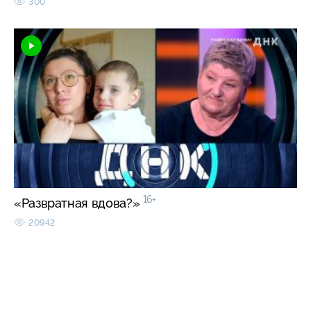
300
16+
«Развратная вдова?»
20942