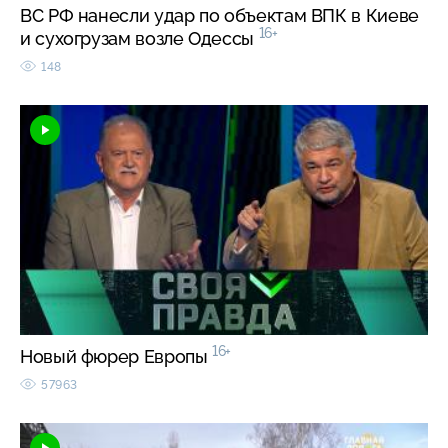
ВС РФ нанесли удар по объектам ВПК в Киеве
16+
и сухогрузам возле Одессы
148
16+
Новый фюрер Европы
57963