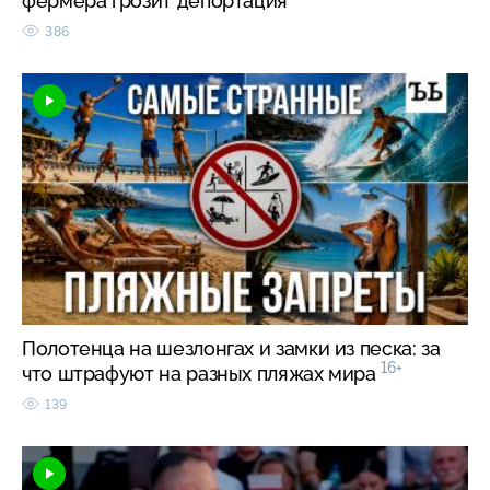
фермера грозит депортация
386
Полотенца на шезлонгах и замки из песка: за
16+
что штрафуют на разных пляжах мира
139