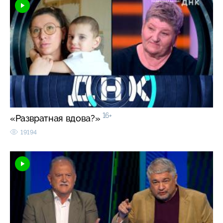
16+
«Развратная вдова?»
19194