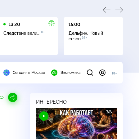
13:20
15:00
16
16+
Следствие вели…
Дельфин. Новый
Се
16+
сезон
Сегодня в Москве
Экономика
18+
СЯ
ИНТЕРЕСНО