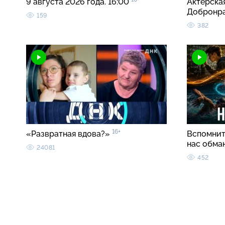
9 августа 2026 года. 16:00
Актерска
Добронр
159
382
16+
«Развратная вдова?»
Вспомнить
нас обма
24081
452