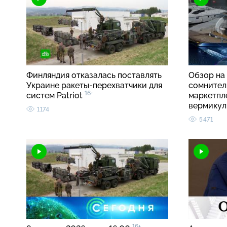
Финляндия отказалась поставлять
Обзор на 
Украине ракеты-перехватчики для
сомнител
16+
систем Patriot
маркетпл
вермику
1174
5471
16+