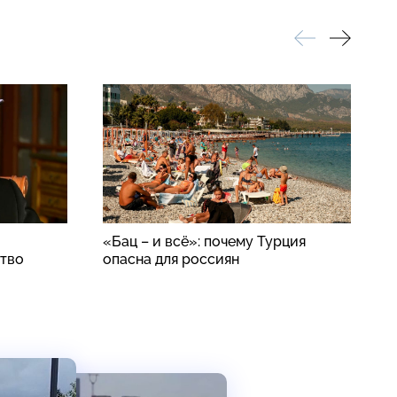
«Бац – и всё»: почему Турция
А
ство
опасна для россиян
п