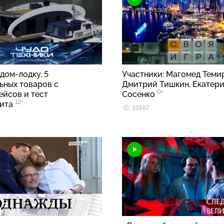
дом-лодку, 5
Участники: Магомед Теми
ьных товаров с
Дмитрий Тишкин, Екатер
0+
ейсов и тест
Сосенко
12+
лита
10167