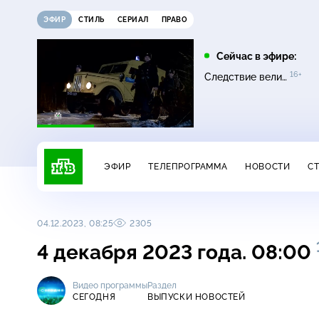
ЭФИР
СТИЛЬ
СЕРИАЛ
ПРАВО
10:00
11:00
Сейчас в эфире:
16+
16+
16+
НашПотребНадзор
Однажды…
Следствие вели…
ЭФИР
ТЕЛЕПРОГРАММА
НОВОСТИ
С
04.12.2023, 08:25
2305
4 декабря 2023 года. 08:00
Видео программы
Раздел
СЕГОДНЯ
ВЫПУСКИ НОВОСТЕЙ