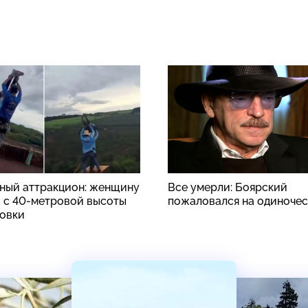
ный аттракцион: женщину
Все умерли: Боярский
 с 40-метровой высоты
пожаловался на одиноче
ховки