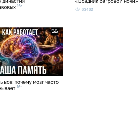
я династия
«Всадник багровой ночи
16+
авовых
63462
 все: почему мозг часто
16+
нывает