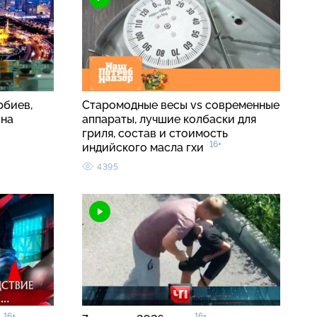
рбиев,
Старомодные весы vs современные
ина
аппараты, лучшие колбаски для
гриля, состав и стоимость
16+
индийского масла гхи
4395
16+
16+