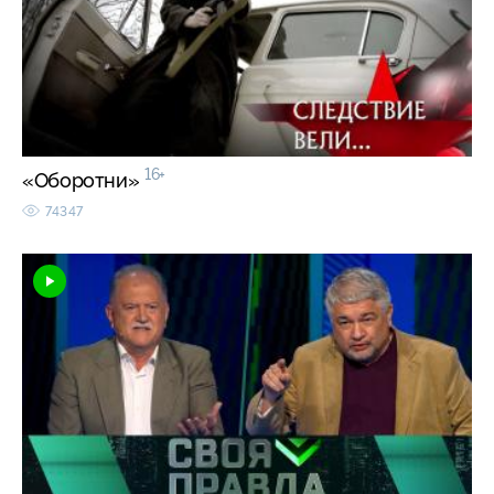
16+
«Оборотни»
74347