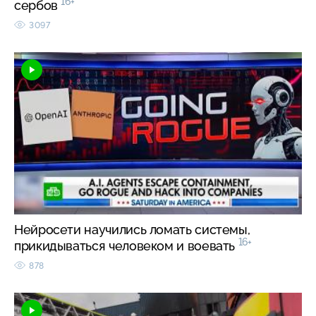
16+
сербов
3097
Нейросети научились ломать системы,
16+
прикидываться человеком и воевать
878