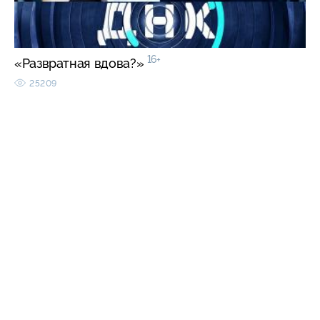
16+
«Развратная вдова?»
25209