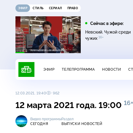
ЭФИР
СТИЛЬ
СЕРИАЛ
ПРАВО
12:00
13:00
Сейчас в эфире:
16+
Жди меня
Сегодня
Невский. Чужой среди
16+
чужих
ЭФИР
ТЕЛЕПРОГРАММА
НОВОСТИ
С
12.03.2021, 19:40
962
16
12 марта 2021 года. 19:00
Видео программы
Раздел
СЕГОДНЯ
ВЫПУСКИ НОВОСТЕЙ