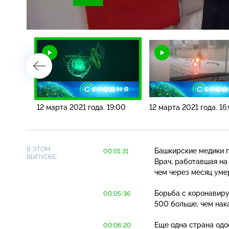
Загрузка
:
2.39%
/
08:00
12 марта 2021 года. 19:00
12 марта 2021 года. 16
В ЭТОМ
Башкирские медики п
00:01:31
ВЫПУСКЕ:
Врач, работавшая на
чем через месяц уме
Борьба с коронавиру
00:05:36
500 больше, чем нак
Еще одна страна од
00:06:20