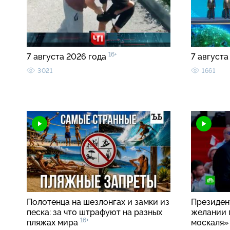
16+
7 августа 2026 года
7 августа
3021
1661
Полотенца на шезлонгах и замки из
Президен
песка: за что штрафуют на разных
желании 
16+
пляжах мира
москаля