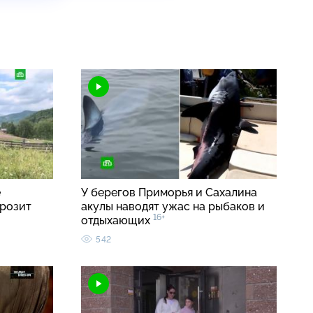
е
У берегов Приморья и Сахалина
грозит
акулы наводят ужас на рыбаков и
16+
отдыхающих
542