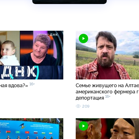
16+
ная вдова?»
Семье живущего на Алта
американского фермера 
16+
депортация
209