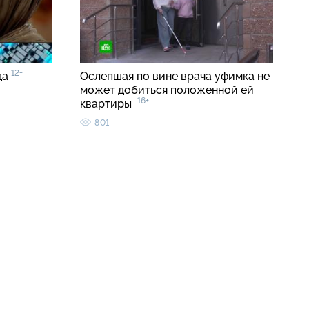
12+
да
Ослепшая по вине врача уфимка не
может добиться положенной ей
16+
квартиры
801