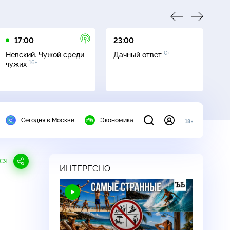
17:00
23:00
23
0+
Невский. Чужой среди
Дачный ответ
С
16+
чужих
Сегодня в Москве
Экономика
18+
СЯ
ИНТЕРЕСНО