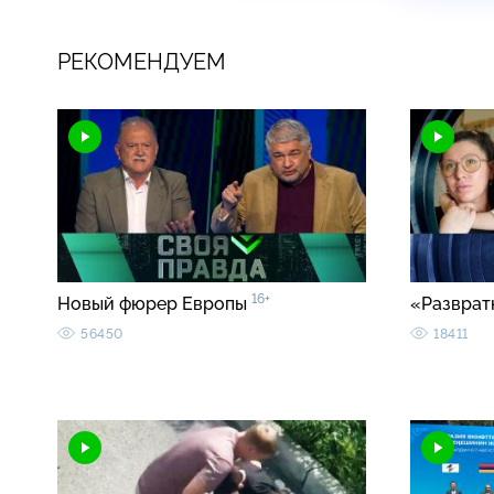
РЕКОМЕНДУЕМ
16+
Новый фюрер Европы
«Разврат
56450
18411