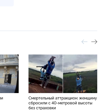
ли
Смертельный аттракцион: женщину
В
сбросили с 40-метровой высоты
п
без страховки