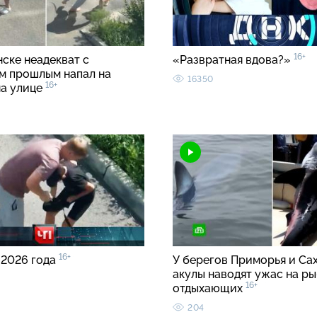
16+
ске неадекват с
«Развратная вдова?»
м прошлым напал на
16350
16+
на улице
16+
 2026 года
У берегов Приморья и Са
акулы наводят ужас на ры
16+
отдыхающих
204