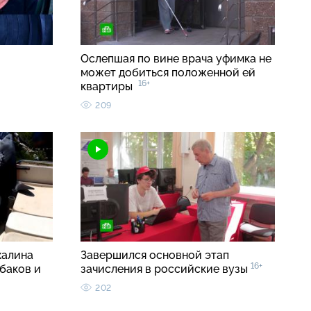
Ослепшая по вине врача уфимка не
может добиться положенной ей
16+
квартиры
209
халина
Завершился основной этап
16+
баков и
зачисления в российские вузы
202