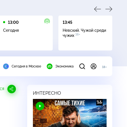
13:00
13:45
16
Сегодня
Невский. Чужой среди
Се
16+
чужих
Сегодня в Москве
Экономика
18+
СЯ
ИНТЕРЕСНО