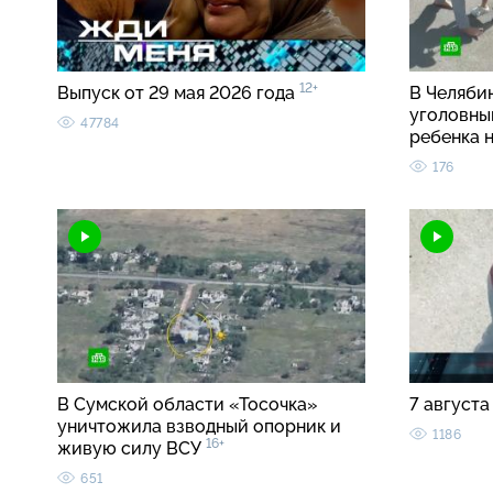
12+
Выпуск от 29 мая 2026 года
В Челябин
уголовны
47784
ребенка 
176
В Сумской области «Тосочка»
7 августа
уничтожила взводный опорник и
1186
16+
живую силу ВСУ
651