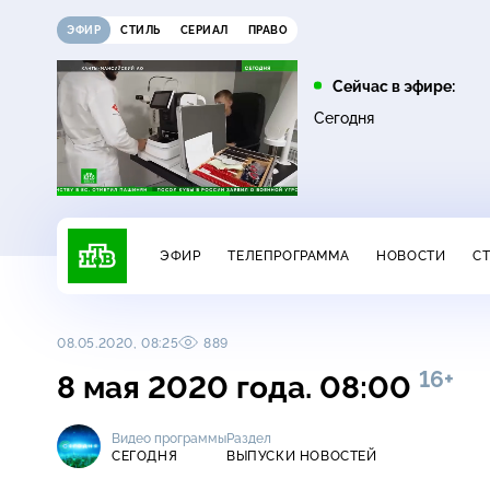
ЭФИР
СТИЛЬ
СЕРИАЛ
ПРАВО
10:00
10:25
Сейчас в эфире:
6+
Сегодня
ЧП
Сегодня
ЭФИР
ТЕЛЕПРОГРАММА
НОВОСТИ
С
08.05.2020, 08:25
889
16+
8 мая 2020 года. 08:00
Видео программы
Раздел
СЕГОДНЯ
ВЫПУСКИ НОВОСТЕЙ