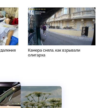
удаления
Камера сняла, как взрывали
В
олигарха
п