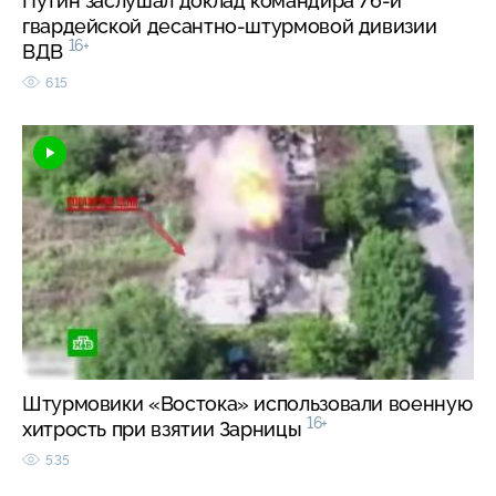
Путин заслушал доклад командира 76-й
гвардейской десантно-штурмовой дивизии
16+
ВДВ
615
Штурмовики «Востока» использовали военную
16+
хитрость при взятии Зарницы
535