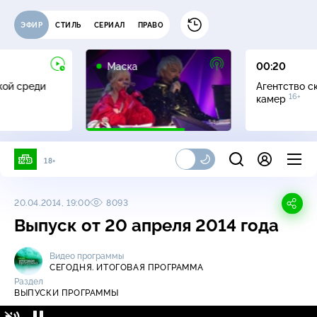
ЭФИР
СТИЛЬ
СЕРИАЛ
ПРАВО
12+
Маска
00:20
жой среди
Агентство с
16+
камер
18+
20.04.2014, 19:00
8093
Выпуск от 20 апреля 2014 года
Видео программы
СЕГОДНЯ. ИТОГОВАЯ ПРОГРАММА
Раздел
ВЫПУСКИ ПРОГРАММЫ