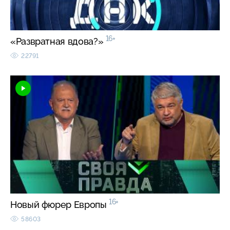
16+
«Развратная вдова?»
22791
16+
Новый фюрер Европы
58603