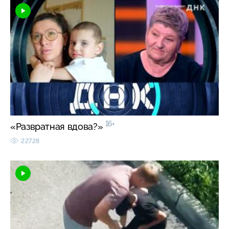
16+
«Развратная вдова?»
22728