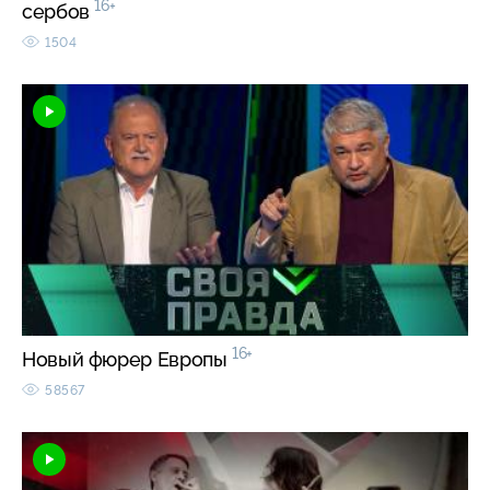
16+
сербов
1504
16+
Новый фюрер Европы
58567