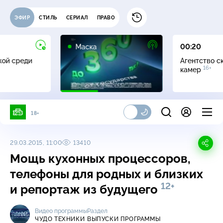
ЭФИР
СТИЛЬ
СЕРИАЛ
ПРАВО
12+
Маска
00:20
жой среди
Агентство с
16+
камер
18+
29.03.2015, 11:00
13410
Мощь кухонных процессоров,
телефоны для родных и близких
12+
и репортаж из будущего
Видео программы
Раздел
ЧУДО ТЕХНИКИ
ВЫПУСКИ ПРОГРАММЫ