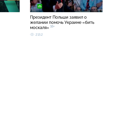
Президент Польши заявил о
желании помочь Украине «бить
16+
москаля»
2152