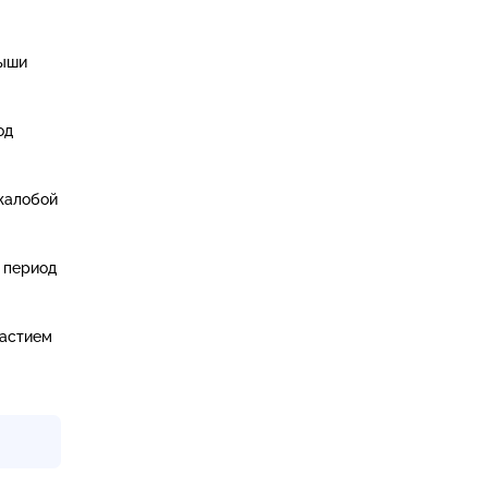
рыши
од
 жалобой
 период
частием