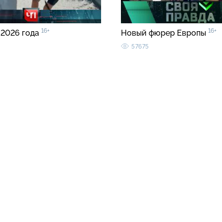
16+
16+
 2026 года
Новый фюрер Европы
57675