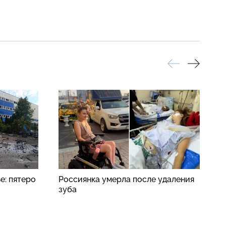
е: пятеро
Россиянка умерла после удаления
Н
зуба
п
о