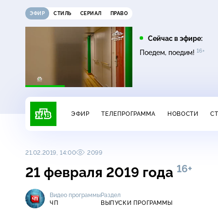
ЭФИР
СТИЛЬ
СЕРИАЛ
ПРАВО
23:50
01:25
Сейчас в эфире:
16+
16+
Сильная
Пляж. Жаркий
Поедем, поедим!
16+
сезон
ЭФИР
ТЕЛЕПРОГРАММА
НОВОСТИ
С
21.02.2019, 14:00
2099
16+
21 февраля 2019 года
Видео программы
Раздел
ЧП
ВЫПУСКИ ПРОГРАММЫ