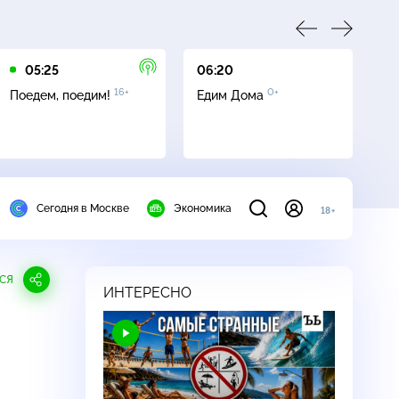
05:25
06:20
07
16+
0+
Поедем, поедим!
Едим Дома
Се
Сегодня в Москве
Экономика
18+
СЯ
ИНТЕРЕСНО