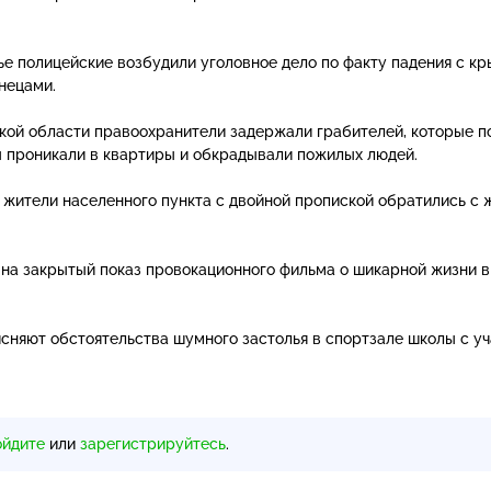
ье полицейские возбудили уголовное дело по факту падения с к
знецами
.
ской области правоохранители задержали грабителей, которые п
 проникали в квартиры и обкрадывали пожилых людей.
не жители населенного пункта с двойной пропиской обратились с
 на закрытый показ провокационного фильма о шикарной жизни в
ясняют обстоятельства шумного застолья в спортзале школы с у
ойдите
или
зарегистрируйтесь
.