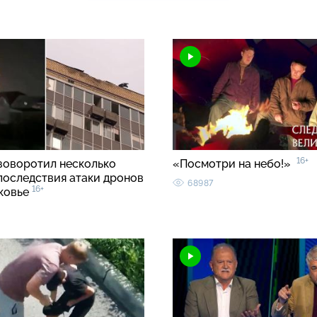
16+
зоворотил несколько
«Посмотри на небо!»
 последствия атаки дронов
68987
16+
ковье