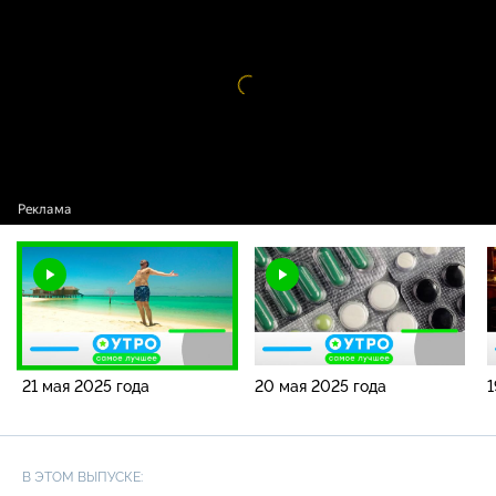
года
Видео
проигрыватель
загружается.
21 мая 2025 года
20 мая 2025 года
1
В ЭТОМ ВЫПУСКЕ: