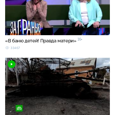
16+
«В баню детей! Правда матери»
33467