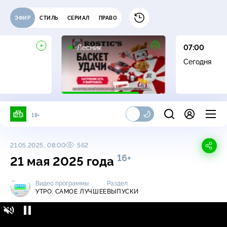
ЭФИР
СТИЛЬ
СЕРИАЛ
ПРАВО
16+
Лесник
07:00
Сегодня
18+
21.05.2025, 08:00
562
16+
21 мая 2025 года
Видео программы
Раздел
УТРО. САМОЕ ЛУЧШЕЕ
ВЫПУСКИ
Утро. Самое лучшее / Выпуски / 21 мая 2025
16+